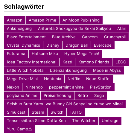
Schlagwörter
Amazon
Amazon Prime
AniMoon Publishing
Ankündigung
Arifureta Shokugyou de Sekai Saikyou
Atari
Blaze Entertainment
Blue Archive
Capcom
Crunchyroll
Crystal Dynamics
Disney
Dragon Ball
Evercade
Futurama
Hatsune Miku
Hyper Mega Tech!
Idea Factory International
Kazé
Kemono Friends
LEGO
Little Witch Nobeta
Lizenzankündigung
Made in Abyss
Mega Drive Mini
Neptunia
Netflix
Neue Staffel
Nexon
Nintendo
peppermint anime
PlayStation
polyband Anime
Preiserhöhung
Retro
Sega
Seishun Buta Yarou wa Bunny Girl Senpai no Yume wo Minai
Simulcast
Steam
Switch
TAITO
Tensei shitara Slime Datta Ken
The Witcher
Umfrage
Yuru Camp△