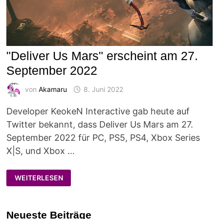
"Deliver Us Mars" erscheint am 27.
September 2022
von
Akamaru
8. Juni 2022
Developer KeokeN Interactive gab heute auf
Twitter bekannt, dass Deliver Us Mars am 27.
September 2022 für PC, PS5, PS4, Xbox Series
X|S, und Xbox …
"DELIVER
WEITERLESEN
US
MARS"
ERSCHEINT
AM
27.
Neueste Beiträge
SEPTEMBER