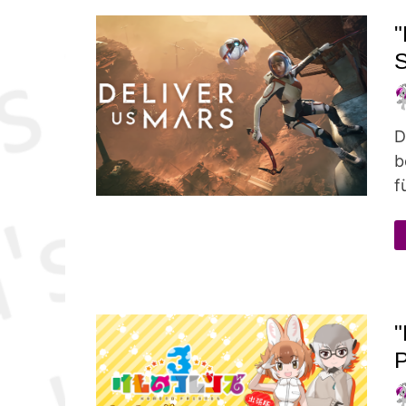
"
D
b
f
"
P