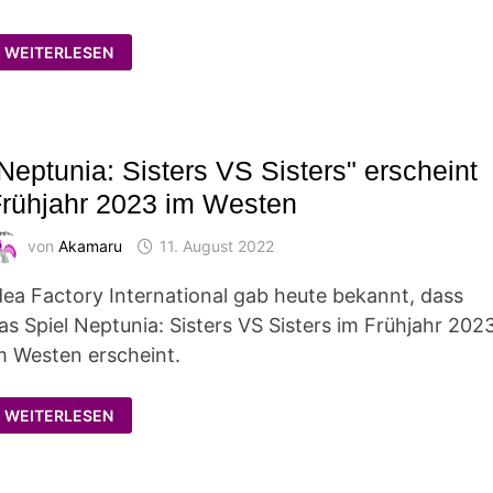
"LITTLE
WEITERLESEN
WITCH
NOBETA"
ERSCHEINT
FRÜHJAHR
2023
IM
WESTEN
Neptunia: Sisters VS Sisters" erscheint
rühjahr 2023 im Westen
von
Akamaru
11. August 2022
dea Factory International gab heute bekannt, dass
as Spiel Neptunia: Sisters VS Sisters im Frühjahr 202
m Westen erscheint.
"NEPTUNIA:
WEITERLESEN
SISTERS
VS
SISTERS"
ERSCHEINT
FRÜHJAHR