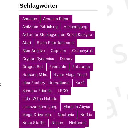
Schlagwörter
Amazon
Amazon Prime
AniMoon Publishing
Ankündigung
Arifureta Shokugyou de Sekai Saikyou
Atari
Blaze Entertainment
Blue Archive
Capcom
Crunchyroll
Crystal Dynamics
Disney
Dragon Ball
Evercade
Futurama
Hatsune Miku
Hyper Mega Tech!
Idea Factory International
Kazé
3
Kemono Friends
LEGO
Little Witch Nobeta
Lizenzankündigung
Made in Abyss
Mega Drive Mini
Neptunia
Netflix
Neue Staffel
Nexon
Nintendo