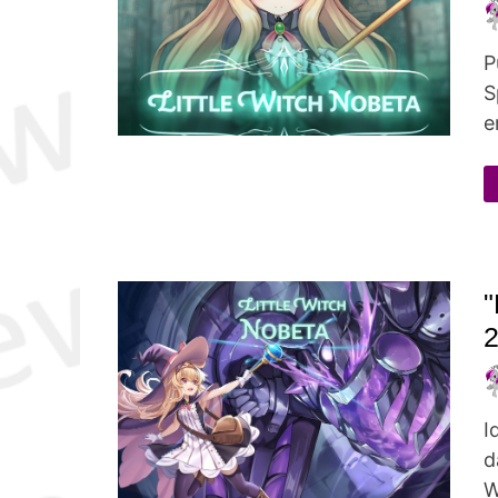
P
S
e
"
I
d
W