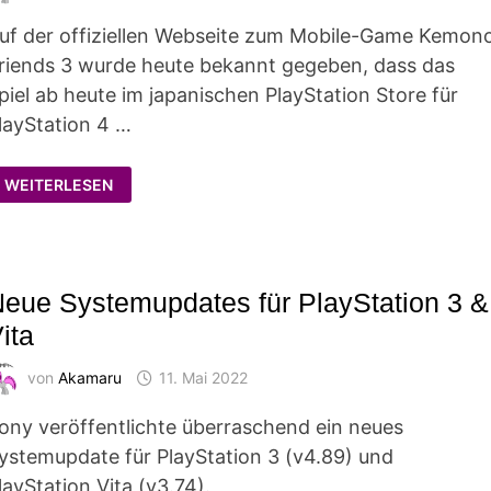
uf der offiziellen Webseite zum Mobile-Game Kemon
riends 3 wurde heute bekannt gegeben, dass das
piel ab heute im japanischen PlayStation Store für
layStation 4 …
"KEMONO
WEITERLESEN
FRIENDS
3"
AB
SOFORT
AUF
PLAYSTATION
4
eue Systemupdates für PlayStation 3 &
&
5
ita
von
Akamaru
11. Mai 2022
ony veröffentlichte überraschend ein neues
ystemupdate für PlayStation 3 (v4.89) und
layStation Vita (v3.74).