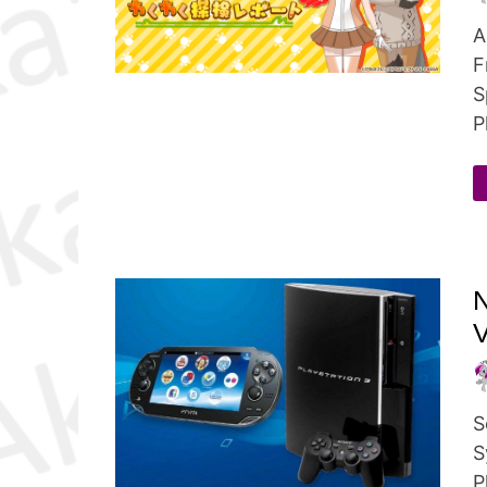
A
F
S
P
N
V
S
S
P