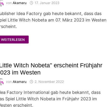
von
Akamaru
17. Januar 2023
ublisher Idea Factory gab heute bekannt, dass das
piel Little Witch Nobeta am 07. März 2023 im Westen
rscheint.
"LITTLE
WEITERLESEN
WITCH
NOBETA"
ERSCHEINT
AM
07.
MÄRZ
IM
Little Witch Nobeta" erscheint Frühjahr
WESTEN
2023 im Westen
von
Akamaru
2. November 2022
dea Factory International gab heute bekannt, dass
as Spiel Little Witch Nobeta im Frühjahr 2023 im
esten erscheint.