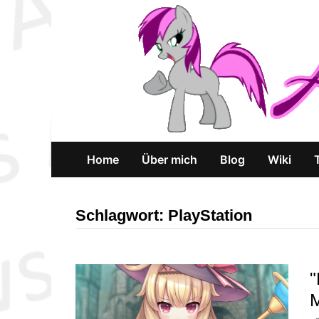
Zum
Inhalt
springen
Home
Über mich
Blog
Wiki
Schlagwort:
PlayStation
"