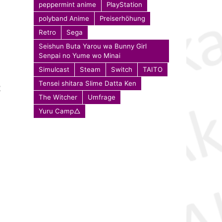
peppermint anime
PlayStation
polyband Anime
Preiserhöhung
Retro
Sega
Seishun Buta Yarou wa Bunny Girl
Senpai no Yume wo Minai
Simulcast
Steam
Switch
TAITO
Tensei shitara Slime Datta Ken
2
The Witcher
Umfrage
Yuru Camp△