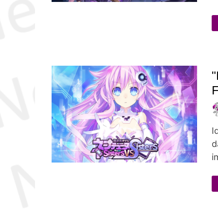
"
F
I
d
i