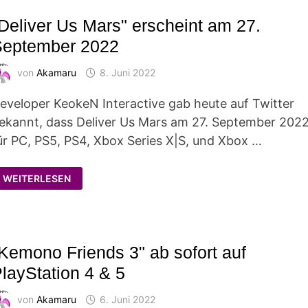
2023
IM
Deliver Us Mars" erscheint am 27.
WESTEN
September 2022
von
Akamaru
8. Juni 2022
eveloper KeokeN Interactive gab heute auf Twitter
ekannt, dass Deliver Us Mars am 27. September 202
ür PC, PS5, PS4, Xbox Series X|S, und Xbox …
"DELIVER
WEITERLESEN
US
MARS"
ERSCHEINT
AM
27.
SEPTEMBER
2022
Kemono Friends 3" ab sofort auf
layStation 4 & 5
von
Akamaru
6. Juni 2022