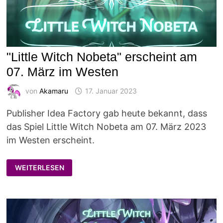
"Little Witch Nobeta" erscheint am
07. März im Westen
von
Akamaru
17. Januar 2023
Publisher Idea Factory gab heute bekannt, dass
das Spiel Little Witch Nobeta am 07. März 2023
im Westen erscheint.
"LITTLE
WEITERLESEN
WITCH
NOBETA"
ERSCHEINT
AM
07.
MÄRZ
IM
WESTEN