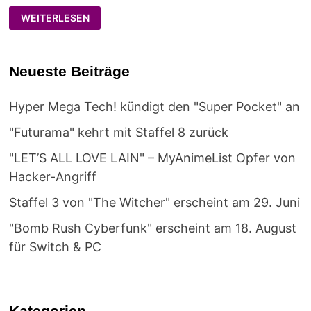
"LITTLE
WEITERLESEN
WITCH
NOBETA"
ERSCHEINT
FRÜHJAHR
2023
Neueste Beiträge
IM
WESTEN
Hyper Mega Tech! kündigt den "Super Pocket" an
"Futurama" kehrt mit Staffel 8 zurück
"LET’S ALL LOVE LAIN" – MyAnimeList Opfer von
Hacker-Angriff
Staffel 3 von "The Witcher" erscheint am 29. Juni
"Bomb Rush Cyberfunk" erscheint am 18. August
für Switch & PC
Kategorien