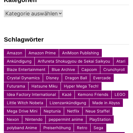
Kategorien
Schlagwörter
Amazon
Amazon Prime
AniMoon Publishing
Ankündigung
Arifureta Shokugyou de Sekai Saikyou
Atari
Blaze Entertainment
Blue Archive
Capcom
Crunchyroll
Crystal Dynamics
Disney
Dragon Ball
Evercade
Futurama
Hatsune Miku
Hyper Mega Tech!
Idea Factory International
Kazé
Kemono Friends
LEGO
Little Witch Nobeta
Lizenzankündigung
Made in Abyss
Mega Drive Mini
Neptunia
Netflix
Neue Staffel
Nexon
Nintendo
peppermint anime
PlayStation
polyband Anime
Preiserhöhung
Retro
Sega