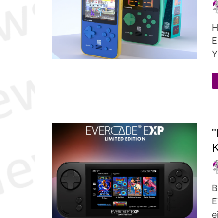
H
E
Y
"
K
B
E
e