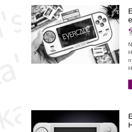
E
e
N
H
n
H
E
H