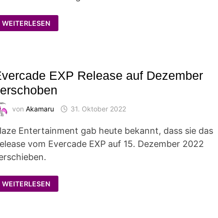
"EVERCADE
WEITERLESEN
EXP
LIMITED
EDITION"-
KONSOLEN
BEI
ÜBERFALL
GESTOHLEN
Evercade EXP Release auf Dezember
verschoben
von
Akamaru
31. Oktober 2022
laze Entertainment gab heute bekannt, dass sie das
elease vom Evercade EXP auf 15. Dezember 2022
erschieben.
EVERCADE
WEITERLESEN
EXP
RELEASE
AUF
DEZEMBER
VERSCHOBEN