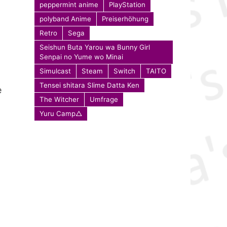
peppermint anime
PlayStation
polyband Anime
Preiserhöhung
Retro
Sega
Seishun Buta Yarou wa Bunny Girl
Senpai no Yume wo Minai
Simulcast
Steam
Switch
TAITO
Tensei shitara Slime Datta Ken
e
The Witcher
Umfrage
Yuru Camp△