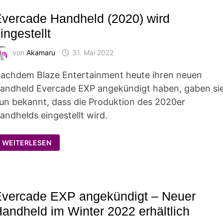
vercade Handheld (2020) wird
ingestellt
von
Akamaru
31. Mai 2022
achdem Blaze Entertainment heute ihren neuen
andheld Evercade EXP angekündigt haben, gaben si
un bekannt, dass die Produktion des 2020er
andhelds eingestellt wird.
EVERCADE
WEITERLESEN
HANDHELD
(2020)
WIRD
EINGESTELLT
vercade EXP angekündigt – Neuer
andheld im Winter 2022 erhältlich