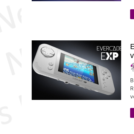
B
R
v