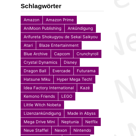
Schlagwörter
Amazon
Amazon Prime
AniMoon Publishing
Ankündigung
Arifureta Shokugyou de Sekai Saikyou
Atari
Blaze Entertainment
Blue Archive
Capcom
Crunchyroll
Crystal Dynamics
Disney
Dragon Ball
Evercade
Futurama
Hatsune Miku
Hyper Mega Tech!
Idea Factory International
Kazé
Kemono Friends
LEGO
Little Witch Nobeta
Lizenzankündigung
Made in Abyss
Mega Drive Mini
Neptunia
Netflix
Neue Staffel
Nexon
Nintendo