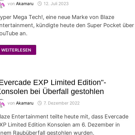
von
Akamaru
12. Juli 2023
yper Mega Tech!, eine neue Marke von Blaze
ntertainment, kündigte heute den Super Pocket über
ouTube an.
HYPER
WEITERLESEN
MEGA
TECH!
KÜNDIGT
DEN
"SUPER
POCKET"
AN
Evercade EXP Limited Edition"-
onsolen bei Überfall gestohlen
von
Akamaru
7. Dezember 2022
laze Entertainment teilte heute mit, dass Evercade
XP Limited Edition Konsolen am 6. Dezember in
inem Raubüberfall gestohlen wurden.