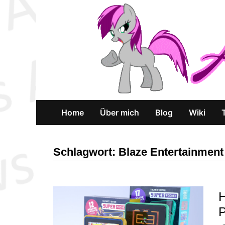
Zum
Inhalt
springen
Home
Über mich
Blog
Wiki
Schlagwort:
Blaze Entertainment
H
P