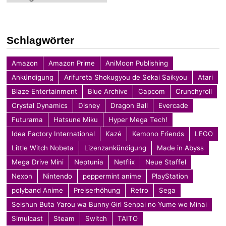
Schlagwörter
Amazon
Amazon Prime
AniMoon Publishing
Ankündigung
Arifureta Shokugyou de Sekai Saikyou
Atari
Blaze Entertainment
Blue Archive
Capcom
Crunchyroll
Crystal Dynamics
Disney
Dragon Ball
Evercade
Futurama
Hatsune Miku
Hyper Mega Tech!
Idea Factory International
Kazé
Kemono Friends
LEGO
Little Witch Nobeta
Lizenzankündigung
Made in Abyss
Mega Drive Mini
Neptunia
Netflix
Neue Staffel
Nexon
Nintendo
peppermint anime
PlayStation
polyband Anime
Preiserhöhung
Retro
Sega
Seishun Buta Yarou wa Bunny Girl Senpai no Yume wo Minai
Simulcast
Steam
Switch
TAITO