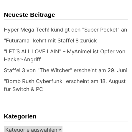
SPIN-
OFF
ZU
Neueste Beiträge
"KONO
SUBARASHII
SEKAI
NI
Hyper Mega Tech! kündigt den "Super Pocket" an
SHUKUFUKU
WO!"
ANGEKÜNDIGT
"Futurama" kehrt mit Staffel 8 zurück
"LET’S ALL LOVE LAIN" – MyAnimeList Opfer von
Hacker-Angriff
Staffel 3 von "The Witcher" erscheint am 29. Juni
"Bomb Rush Cyberfunk" erscheint am 18. August
für Switch & PC
Kategorien
Kategorien