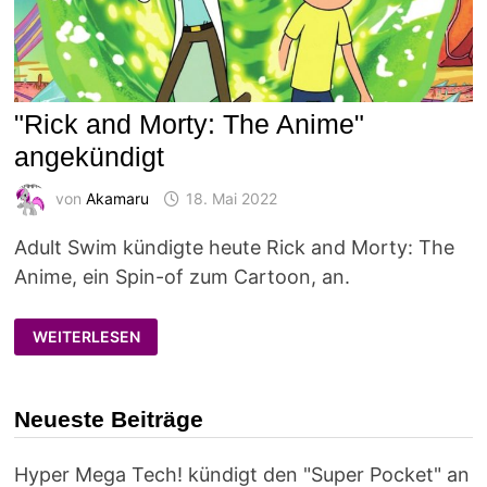
"Rick and Morty: The Anime"
angekündigt
von
Akamaru
18. Mai 2022
Adult Swim kündigte heute Rick and Morty: The
Anime, ein Spin-of zum Cartoon, an.
"RICK
WEITERLESEN
AND
MORTY:
THE
ANIME"
ANGEKÜNDIGT
Neueste Beiträge
Hyper Mega Tech! kündigt den "Super Pocket" an