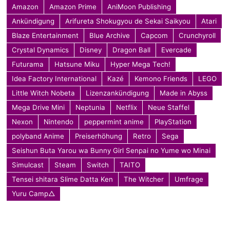
Amazon
Amazon Prime
AniMoon Publishing
Ankündigung
Arifureta Shokugyou de Sekai Saikyou
Atari
Blaze Entertainment
Blue Archive
Capcom
Crunchyroll
Crystal Dynamics
Disney
Dragon Ball
Evercade
Futurama
Hatsune Miku
Hyper Mega Tech!
Idea Factory International
Kazé
Kemono Friends
LEGO
Little Witch Nobeta
Lizenzankündigung
Made in Abyss
Mega Drive Mini
Neptunia
Netflix
Neue Staffel
Nexon
Nintendo
peppermint anime
PlayStation
polyband Anime
Preiserhöhung
Retro
Sega
Seishun Buta Yarou wa Bunny Girl Senpai no Yume wo Minai
Simulcast
Steam
Switch
TAITO
Tensei shitara Slime Datta Ken
The Witcher
Umfrage
Yuru Camp△