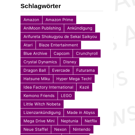
Schlagwörter
Amazon
Amazon Prime
AniMoon Publishing
Ankündigung
Arifureta Shokugyou de Sekai Saikyou
Atari
Blaze Entertainment
Blue Archive
Capcom
Crunchyroll
Crystal Dynamics
Disney
Dragon Ball
Evercade
Futurama
Hatsune Miku
Hyper Mega Tech!
Idea Factory International
Kazé
Kemono Friends
LEGO
Little Witch Nobeta
Lizenzankündigung
Made in Abyss
Mega Drive Mini
Neptunia
Netflix
Neue Staffel
Nexon
Nintendo