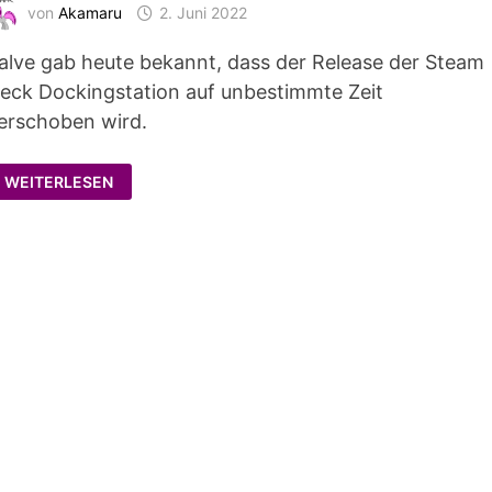
von
Akamaru
2. Juni 2022
alve gab heute bekannt, dass der Release der Steam
eck Dockingstation auf unbestimmte Zeit
erschoben wird.
RELEASE
WEITERLESEN
DER
STEAM
DECK
DOCKINGSTATION
VERZÖGERT
SICH