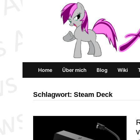
Zum
Inhalt
springen
Home
Über mich
Blog
Wiki
Schlagwort:
Steam Deck
R
v