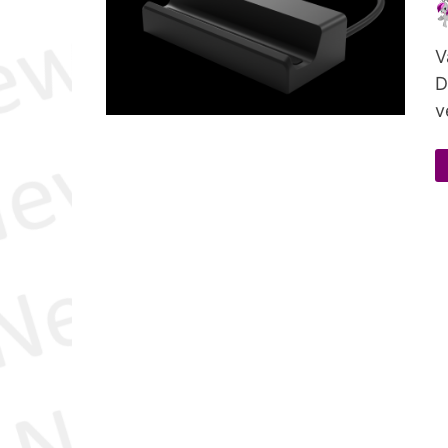
V
D
v