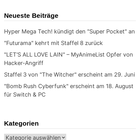
KENJA
NO
ISEKAI
Neueste Beiträge
LIFE:
DAI-
2
NO
Hyper Mega Tech! kündigt den "Super Pocket" an
SHOKUGYOU
WO
ETE,
"Futurama" kehrt mit Staffel 8 zurück
SEKAI
SAIKYOU
"LET’S ALL LOVE LAIN" – MyAnimeList Opfer von
NI
NARIMASHITA"
Hacker-Angriff
Staffel 3 von "The Witcher" erscheint am 29. Juni
"Bomb Rush Cyberfunk" erscheint am 18. August
für Switch & PC
Kategorien
Kategorien