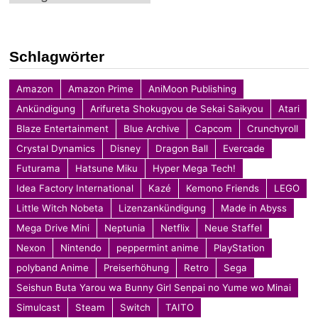
Schlagwörter
Amazon
Amazon Prime
AniMoon Publishing
Ankündigung
Arifureta Shokugyou de Sekai Saikyou
Atari
Blaze Entertainment
Blue Archive
Capcom
Crunchyroll
Crystal Dynamics
Disney
Dragon Ball
Evercade
Futurama
Hatsune Miku
Hyper Mega Tech!
Idea Factory International
Kazé
Kemono Friends
LEGO
Little Witch Nobeta
Lizenzankündigung
Made in Abyss
Mega Drive Mini
Neptunia
Netflix
Neue Staffel
Nexon
Nintendo
peppermint anime
PlayStation
polyband Anime
Preiserhöhung
Retro
Sega
Seishun Buta Yarou wa Bunny Girl Senpai no Yume wo Minai
Simulcast
Steam
Switch
TAITO