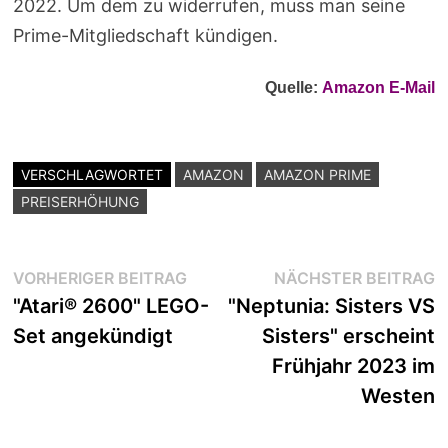
2022. Um dem zu widerrufen, muss man seine
Prime-Mitgliedschaft kündigen.
Quelle:
Amazon E-Mail
VERSCHLAGWORTET
AMAZON
AMAZON PRIME
PREISERHÖHUNG
Beitragsnavigation
Vorheriger
N
VORHERIGER BEITRAG
NÄCHSTER BEITRAG
Beitrag:
B
"Atari® 2600" LEGO-
"Neptunia: Sisters VS
Set angekündigt
Sisters" erscheint
Frühjahr 2023 im
Westen