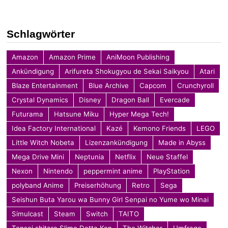
Schlagwörter
Amazon
Amazon Prime
AniMoon Publishing
Ankündigung
Arifureta Shokugyou de Sekai Saikyou
Atari
Blaze Entertainment
Blue Archive
Capcom
Crunchyroll
Crystal Dynamics
Disney
Dragon Ball
Evercade
Futurama
Hatsune Miku
Hyper Mega Tech!
Idea Factory International
Kazé
Kemono Friends
LEGO
Little Witch Nobeta
Lizenzankündigung
Made in Abyss
Mega Drive Mini
Neptunia
Netflix
Neue Staffel
Nexon
Nintendo
peppermint anime
PlayStation
polyband Anime
Preiserhöhung
Retro
Sega
Seishun Buta Yarou wa Bunny Girl Senpai no Yume wo Minai
Simulcast
Steam
Switch
TAITO
Tensei shitara Slime Datta Ken
The Witcher
Umfrage