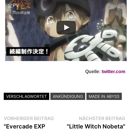
定PV
Quelle:
twitter.com
VERSCHLAGWORTET
ANKÜNDIGUNG
MADE IN ABYSS
Beitragsnavigation
Vorheriger
N
VORHERIGER BEITRAG
NÄCHSTER BEITRAG
Beitrag:
B
"Evercade EXP
"Little Witch Nobeta"