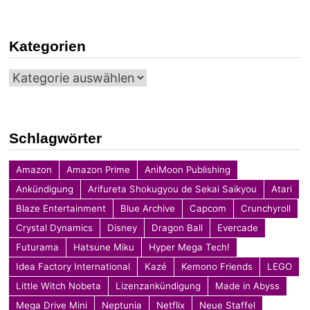
Kategorien
Kategorien
Schlagwörter
Amazon
Amazon Prime
AniMoon Publishing
Ankündigung
Arifureta Shokugyou de Sekai Saikyou
Atari
Blaze Entertainment
Blue Archive
Capcom
Crunchyroll
Crystal Dynamics
Disney
Dragon Ball
Evercade
Futurama
Hatsune Miku
Hyper Mega Tech!
Idea Factory International
Kazé
Kemono Friends
LEGO
Little Witch Nobeta
Lizenzankündigung
Made in Abyss
Mega Drive Mini
Neptunia
Netflix
Neue Staffel